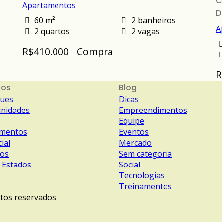
C
Apartamentos
D
60 m²
2 banheiros
A
2 quartos
2 vagas
R$410.000
Compra
R
ios
Blog
ques
Dicas
nidades
Empreendimentos
Equipe
amentos
Eventos
ial
Mercado
nos
Sem categoria
 Estados
Social
Tecnologias
Treinamentos
itos reservados