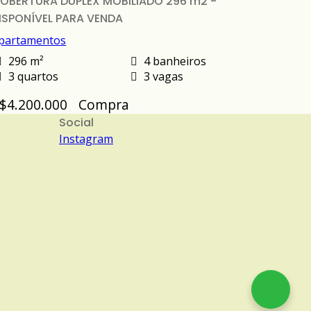
OBERTURA DUPLEX MOBILIADO 296 m2 -
ISPONÍVEL PARA VENDA
partamentos
296 m²
4 banheiros
3 quartos
3 vagas
$4.200.000
Compra
Social
Instagram