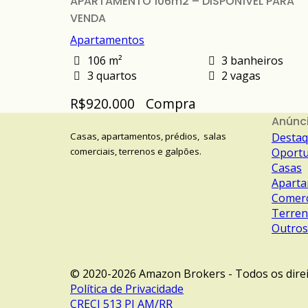
APARTAMENTO 106m2 – DISPONÍVEL PARA
VENDA
Apartamentos
106 m²
3 banheiros
3 quartos
2 vagas
R$920.000
Compra
Anúnc
Casas, apartamentos, prédios, salas
Desta
comerciais, terrenos e galpões.
Oportu
Casas
Apart
Comerc
Terre
Outros
© 2020-2026 Amazon Brokers - Todos os dire
Política de Privacidade
CRECI 513 PJ AM/RR