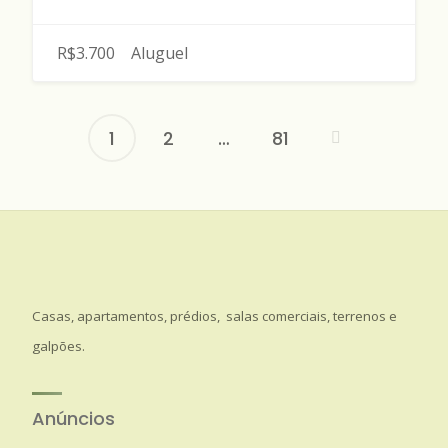
R$3.700
Aluguel
1
2
…
81
Navegação
por
posts
Casas, apartamentos, prédios, salas comerciais, terrenos e
galpões.
Anúncios