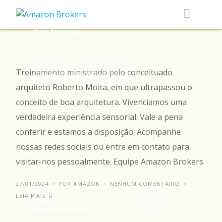
Skip
to
Treinamento no Condomínio Caminho
content
das Árvores
Treinamento ministrado pelo conceituado
EQUIPE
TREINAMENTOS
arquiteto Roberto Moita, em que ultrapassou o
conceito de boa arquitetura. Vivenciamos uma
verdadeira experiência sensorial. Vale a pena
conferir e estamos a disposição. Acompanhe
nossas redes sociais ou entre em contato para
visitar-nos pessoalmente. Equipe Amazon Brokers.
27/01/2024
POR AMAZON
NENHUM COMENTÁRIO
LEIA MAIS
Treinamento em Marketing Digital com
Pamela Angel