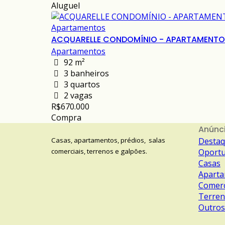
Aluguel
Apartamentos
ACQUARELLE CONDOMÍNIO - APARTAMENTO 
Apartamentos
92 m²
3 banheiros
3 quartos
2 vagas
R$670.000
Compra
Anúnc
Casas, apartamentos, prédios, salas
Desta
comerciais, terrenos e galpões.
Oportu
Casas
Apart
Comerc
Terre
Outros