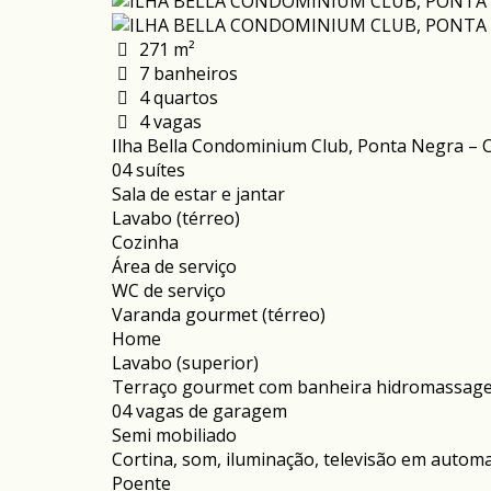
271 m²
7 banheiros
4 quartos
4 vagas
Ilha Bella Condominium Club, Ponta Negra – 
04 suítes
Sala de estar e jantar
Lavabo (térreo)
Cozinha
Área de serviço
⁠WC de serviço
Varanda gourmet (térreo)
⁠Home
⁠Lavabo (superior)
Terraço gourmet com banheira hidromassag
04 vagas de garagem
⁠Semi mobiliado
Cortina, som, iluminação, televisão em autom
Poente