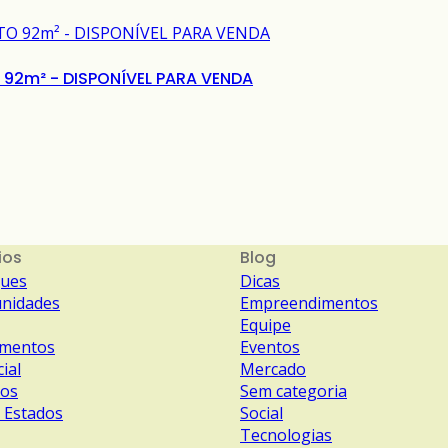
92m² - DISPONÍVEL PARA VENDA
ios
Blog
ques
Dicas
nidades
Empreendimentos
Equipe
amentos
Eventos
ial
Mercado
nos
Sem categoria
 Estados
Social
Tecnologias