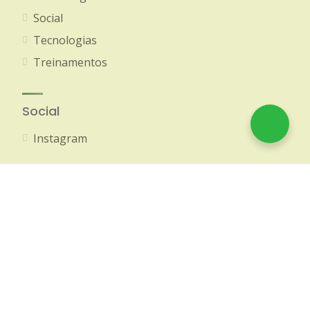
Social
Tecnologias
Treinamentos
Social
Instagram
© 2020-2026 Amazon Brokers - Todos os direitos
reservados
Política de Privacidade
CRECI 513 PJ AM/RR