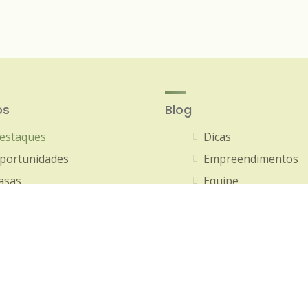
os
Blog
estaques
Dicas
portunidades
Empreendimentos
asas
Equipe
partamentos
Eventos
omercial
Mercado
errenos
Sem categoria
utros Estados
Social
Tecnologias