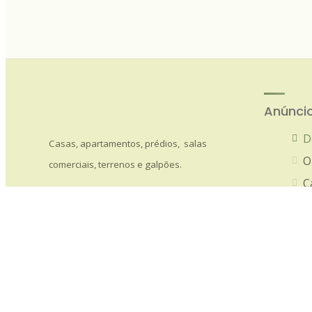
Anúnci
D
Casas, apartamentos, prédios, salas
O
comerciais, terrenos e galpões.
C
A
C
T
O